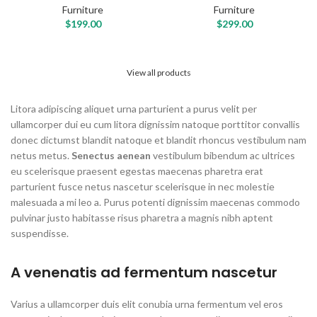
Furniture
Furniture
$
199.00
$
299.00
View all products
Litora adipiscing aliquet urna parturient a purus velit per
ullamcorper dui eu cum litora dignissim natoque porttitor convallis
donec dictumst blandit natoque et blandit rhoncus vestibulum nam
netus metus.
Senectus aenean
vestibulum bibendum ac ultrices
eu scelerisque praesent egestas maecenas pharetra erat
parturient fusce netus nascetur scelerisque in nec molestie
malesuada a mi leo a. Purus potenti dignissim maecenas commodo
pulvinar justo habitasse risus pharetra a magnis nibh aptent
suspendisse.
A venenatis ad fermentum nascetur
Varius a ullamcorper duis elit conubia urna fermentum vel eros