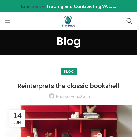
Ener
Serve
Trading and Contracting W.L.L.
Blog
BLOG
Reinterprets the classic bookshelf
Enerserveqa.com
14
JUN